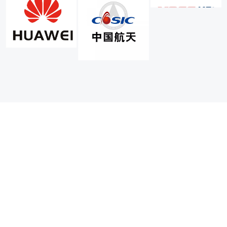
电话：何13913684337（微信同号）
邮箱：787718895@qq.com
地址：常熟市联丰路68号