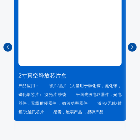
4
2寸真空释放芯片盒
产
产品应用： 裸片/晶片（大量用于砷化镓，氮化镓，
磷化铟芯片） 滤光片 棱镜 平面光波电路器件，光电
器件，无线射频器件 ，微波功率器件 激光/无线/射
频/光通讯芯片 昂贵，脆弱产品 ，易碎产品