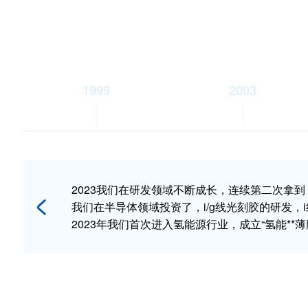
1999
2003
常熟市荣达电子成立。
主要从事半导体封装用键合丝销售，
生产5N溅射靶材，金圆，提纯等业务